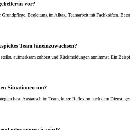
gehelfer/in vor?
der Grundpflege, Begleitung im Alltag, Teamarbeit mit Fachkräften. Beto
ngespieltes Team hineinzuwachsen?
 stellst, aufmerksam zuhörst und Rückmeldungen annimmst. Ein Beispiel
den Situationen um?
rategien hast: Austausch im Team, kurze Reflexion nach dem Dienst, g
end oder aggressiv wird?