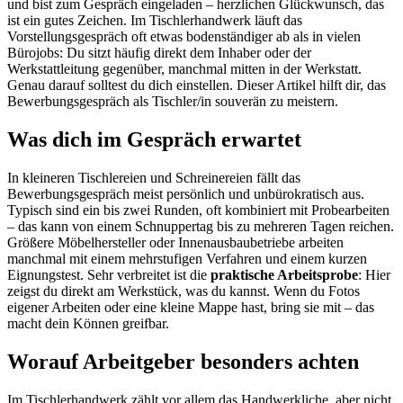
und bist zum Gespräch eingeladen – herzlichen Glückwunsch, das
ist ein gutes Zeichen. Im Tischlerhandwerk läuft das
Vorstellungsgespräch oft etwas bodenständiger ab als in vielen
Bürojobs: Du sitzt häufig direkt dem Inhaber oder der
Werkstattleitung gegenüber, manchmal mitten in der Werkstatt.
Genau darauf solltest du dich einstellen. Dieser Artikel hilft dir, das
Bewerbungsgespräch als Tischler/in souverän zu meistern.
Was dich im Gespräch erwartet
In kleineren Tischlereien und Schreinereien fällt das
Bewerbungsgespräch meist persönlich und unbürokratisch aus.
Typisch sind ein bis zwei Runden, oft kombiniert mit Probearbeiten
– das kann von einem Schnuppertag bis zu mehreren Tagen reichen.
Größere Möbelhersteller oder Innenausbaubetriebe arbeiten
manchmal mit einem mehrstufigen Verfahren und einem kurzen
Eignungstest. Sehr verbreitet ist die
praktische Arbeitsprobe
: Hier
zeigst du direkt am Werkstück, was du kannst. Wenn du Fotos
eigener Arbeiten oder eine kleine Mappe hast, bring sie mit – das
macht dein Können greifbar.
Worauf Arbeitgeber besonders achten
Im Tischlerhandwerk zählt vor allem das Handwerkliche, aber nicht