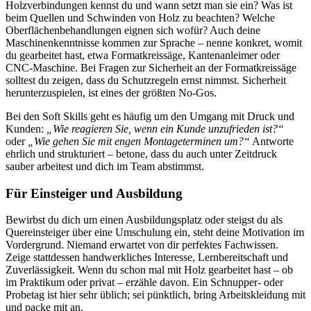
Holzverbindungen kennst du und wann setzt man sie ein? Was ist
beim Quellen und Schwinden von Holz zu beachten? Welche
Oberflächenbehandlungen eignen sich wofür? Auch deine
Maschinenkenntnisse kommen zur Sprache – nenne konkret, womit
du gearbeitet hast, etwa Formatkreissäge, Kantenanleimer oder
CNC-Maschine. Bei Fragen zur Sicherheit an der Formatkreissäge
solltest du zeigen, dass du Schutzregeln ernst nimmst. Sicherheit
herunterzuspielen, ist eines der größten No-Gos.
Bei den Soft Skills geht es häufig um den Umgang mit Druck und
Kunden:
„Wie reagieren Sie, wenn ein Kunde unzufrieden ist?“
oder
„Wie gehen Sie mit engen Montageterminen um?“
Antworte
ehrlich und strukturiert – betone, dass du auch unter Zeitdruck
sauber arbeitest und dich im Team abstimmst.
Für Einsteiger und Ausbildung
Bewirbst du dich um einen Ausbildungsplatz oder steigst du als
Quereinsteiger über eine Umschulung ein, steht deine Motivation im
Vordergrund. Niemand erwartet von dir perfektes Fachwissen.
Zeige stattdessen handwerkliches Interesse, Lernbereitschaft und
Zuverlässigkeit. Wenn du schon mal mit Holz gearbeitet hast – ob
im Praktikum oder privat – erzähle davon. Ein Schnupper- oder
Probetag ist hier sehr üblich; sei pünktlich, bring Arbeitskleidung mit
und packe mit an.