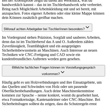
Bei der Arbeitsprobe zeigst du direkt am Werkstück, was du
handwerklich kannst – das ist im Tischlerhandwerk sehr verbreitet.
Bring nach Möglichkeit Arbeitskleidung mit und sei bereit, mit
anzupacken. Fotos eigener Arbeiten oder eine kleine Mappe können
dein Können zusätzlich greifbar machen.
5
Worauf achten Arbeitgeber bei Tischler/innen besonders?
Im Vordergrund stehen Präzision, Sorgfalt und sauberes Arbeiten,
denn das ist im Tischlerberuf das A und O. Außerdem zählen
Zuverlässigkeit, Teamfähigkeit und ein ausgeprägtes
Sicherheitsbewusstsein an Maschinen. Auch Interesse an neuen
Techniken wie CNC-Fertigung und CAD sowie ein
kundenfreundliches Auftreten werden gern gesehen.
6
Welche fachlichen Fragen können im Vorstellungsgespräch
vorkommen?
Häufig geht es um Holzverbindungen und ihre Einsatzgebiete, um
das Quellen und Schwinden von Holz oder um passende
Oberflächenbehandlungen. Auch deine Maschinenkenntnisse
kommen zur Sprache – nenne konkret, womit du gearbeitet hast,
etwa Formatkreissäge, Kantenanleimer oder CNC-Maschine. Bei
Sicherheitsfragen solltest du zeigen, dass du Schutzregeln ernst