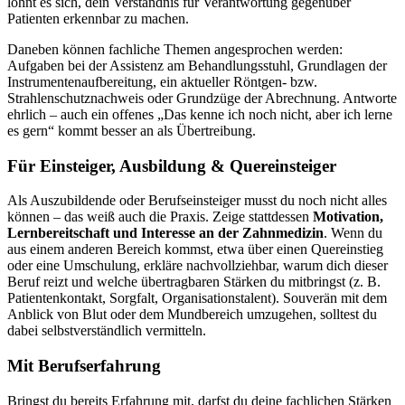
lohnt es sich, dein Verständnis für Verantwortung gegenüber
Patienten erkennbar zu machen.
Daneben können fachliche Themen angesprochen werden:
Aufgaben bei der Assistenz am Behandlungsstuhl, Grundlagen der
Instrumentenaufbereitung, ein aktueller Röntgen- bzw.
Strahlenschutznachweis oder Grundzüge der Abrechnung. Antworte
ehrlich – auch ein offenes „Das kenne ich noch nicht, aber ich lerne
es gern“ kommt besser an als Übertreibung.
Für Einsteiger, Ausbildung & Quereinsteiger
Als Auszubildende oder Berufseinsteiger musst du noch nicht alles
können – das weiß auch die Praxis. Zeige stattdessen
Motivation,
Lernbereitschaft und Interesse an der Zahnmedizin
. Wenn du
aus einem anderen Bereich kommst, etwa über einen Quereinstieg
oder eine Umschulung, erkläre nachvollziehbar, warum dich dieser
Beruf reizt und welche übertragbaren Stärken du mitbringst (z. B.
Patientenkontakt, Sorgfalt, Organisationstalent). Souverän mit dem
Anblick von Blut oder dem Mundbereich umzugehen, solltest du
dabei selbstverständlich vermitteln.
Mit Berufserfahrung
Bringst du bereits Erfahrung mit, darfst du deine fachlichen Stärken