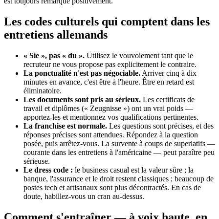
est toujours remarqué positivement.
Les codes culturels qui comptent dans les
entretiens allemands
« Sie », pas « du ».
Utilisez le vouvoiement tant que le
recruteur ne vous propose pas explicitement le contraire.
La ponctualité n'est pas négociable.
Arriver cinq à dix
minutes en avance, c'est être à l'heure. Être en retard est
éliminatoire.
Les documents sont pris au sérieux.
Les certificats de
travail et diplômes (« Zeugnisse ») ont un vrai poids —
apportez-les et mentionnez vos qualifications pertinentes.
La franchise est normale.
Les questions sont précises, et des
réponses précises sont attendues. Répondez à la question
posée, puis arrêtez-vous. La survente à coups de superlatifs —
courante dans les entretiens à l'américaine — peut paraître peu
sérieuse.
Le dress code :
le business casual est la valeur sûre ; la
banque, l'assurance et le droit restent classiques ; beaucoup de
postes tech et artisanaux sont plus décontractés. En cas de
doute, habillez-vous un cran au-dessus.
Comment s'entraîner — à voix haute, en