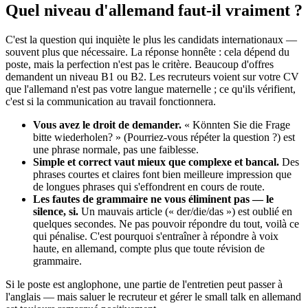
Quel niveau d'allemand faut-il vraiment ?
C'est la question qui inquiète le plus les candidats internationaux —
souvent plus que nécessaire. La réponse honnête : cela dépend du
poste, mais la perfection n'est pas le critère. Beaucoup d'offres
demandent un niveau B1 ou B2. Les recruteurs voient sur votre CV
que l'allemand n'est pas votre langue maternelle ; ce qu'ils vérifient,
c'est si la communication au travail fonctionnera.
Vous avez le droit de demander.
« Könnten Sie die Frage
bitte wiederholen? » (Pourriez-vous répéter la question ?) est
une phrase normale, pas une faiblesse.
Simple et correct vaut mieux que complexe et bancal.
Des
phrases courtes et claires font bien meilleure impression que
de longues phrases qui s'effondrent en cours de route.
Les fautes de grammaire ne vous éliminent pas — le
silence, si.
Un mauvais article (« der/die/das ») est oublié en
quelques secondes. Ne pas pouvoir répondre du tout, voilà ce
qui pénalise. C'est pourquoi s'entraîner à répondre à voix
haute, en allemand, compte plus que toute révision de
grammaire.
Si le poste est anglophone, une partie de l'entretien peut passer à
l'anglais — mais saluer le recruteur et gérer le small talk en allemand