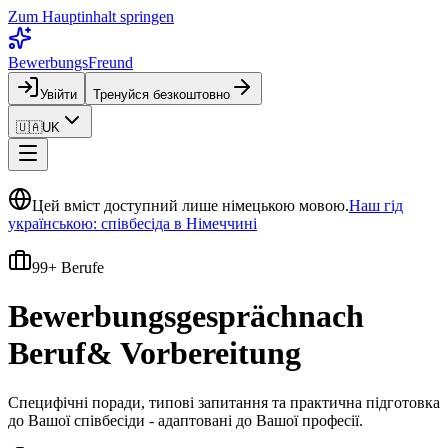
Zum Hauptinhalt springen
BewerbungsFreund
Увійти
Тренуйся безкоштовно
🇺🇦
UK
Цей вміст доступний лише німецькою мовою.
Наш гід
українською: співбесіда в Німеччині
99
+ Berufe
Bewerbungsgespräch
nach
Beruf
& Vorbereitung
Специфічні поради, типові запитання та практична підготовка
до Вашої співбесіди - адаптовані до Вашої професії.