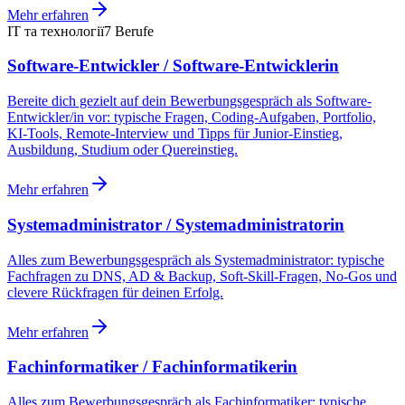
Mehr erfahren
ІТ та технології
7
Berufe
Software-Entwickler / Software-Entwicklerin
Bereite dich gezielt auf dein Bewerbungsgespräch als Software-
Entwickler/in vor: typische Fragen, Coding-Aufgaben, Portfolio,
KI-Tools, Remote-Interview und Tipps für Junior-Einstieg,
Ausbildung, Studium oder Quereinstieg.
Mehr erfahren
Systemadministrator / Systemadministratorin
Alles zum Bewerbungsgespräch als Systemadministrator: typische
Fachfragen zu DNS, AD & Backup, Soft-Skill-Fragen, No-Gos und
clevere Rückfragen für deinen Erfolg.
Mehr erfahren
Fachinformatiker / Fachinformatikerin
Alles zum Bewerbungsgespräch als Fachinformatiker: typische