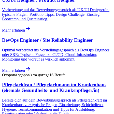
UX/UI Designer / Product Designer
Vorbereitung auf das Bewerbungsgespräch als UX/UI Designer/in:
typische Fragen, Portfolio-Tipps, Design Challenge, Einstieg,
Bootcamp und Quereinstieg.
Mehr erfahren
DevOps Engineer / Site Reliability Engineer
Optimal vorbereitet ins Vorstellungsgespräch als DevOps Engineer
oder SRE: Typische Fragen zu CI/CD, Cloud-Infrastruktur,
Monitoring und worauf es wirklich ankommt.
Mehr erfahren
Охорона здоров'я та догляд
16
Berufe
Pflegefachfrau / Pflegefachmann im Krankenhaus
(ehemals Gesundheits- und Krankenpfleger/in)
Bereite dich auf dein Bewerbungsgespräch als Pflegefachkraft im
Krankenhaus vor: typische Fragen, Einarbeitung, Schichtdienst,
Hygiene, Teamkommunikation und Tipps für Ausbildung,
Berufseinstieg oder Wechsel in die Klinik.