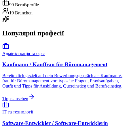
99
Berufsprofile
19
Branchen
Популярні професії
Адміністрація та офіс
Kaufmann / Kauffrau für Büromanagement
Bereite dich gezielt auf dein Bewerbungsgespräch als Kaufmann/-
frau für Büromanagement vor: typische Fragen, Praxisaufgaben,
Outfit und Tipps für Ausbildung, Quereinstieg und Berufseinstieg.
Tipps ansehen
ІТ та технології
Software-Entwickler / Software-Entwicklerin