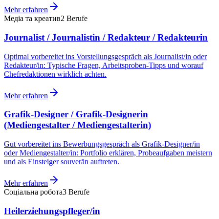
Mehr erfahren
Медіа та креатив
2
Berufe
Journalist / Journalistin / Redakteur / Redakteurin
Optimal vorbereitet ins Vorstellungsgespräch als Journalist/in oder
Redakteur/in: Typische Fragen, Arbeitsproben-Tipps und worauf
Chefredaktionen wirklich achten.
Mehr erfahren
Grafik-Designer / Grafik-Designerin
(Mediengestalter / Mediengestalterin)
Gut vorbereitet ins Bewerbungsgespräch als Grafik-Designer/in
oder Mediengestalter/in: Portfolio erklären, Probeaufgaben meistern
und als Einsteiger souverän auftreten.
Mehr erfahren
Соціальна робота
3
Berufe
Heilerziehungspfleger/in