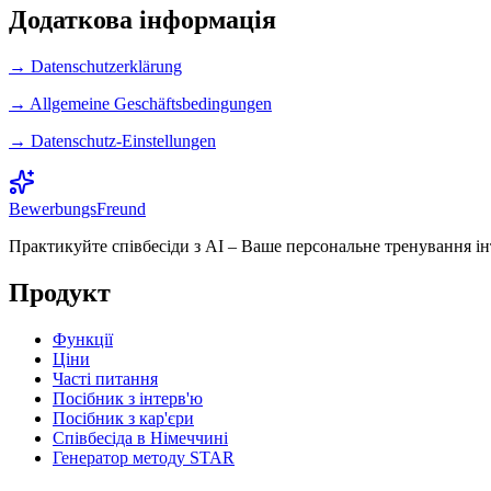
Додаткова інформація
→ Datenschutzerklärung
→ Allgemeine Geschäftsbedingungen
→ Datenschutz-Einstellungen
BewerbungsFreund
Практикуйте співбесіди з AI – Ваше персональне тренування ін
Продукт
Функції
Ціни
Часті питання
Посібник з інтерв'ю
Посібник з кар'єри
Співбесіда в Німеччині
Генератор методу STAR