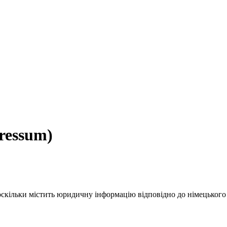
ressum)
кільки містить юридичну інформацію відповідно до німецького 