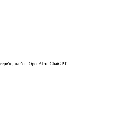
терв'ю, на базі OpenAI та ChatGPT.