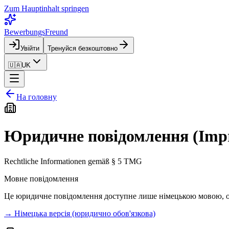
Zum Hauptinhalt springen
BewerbungsFreund
Увійти
Тренуйся безкоштовно
🇺🇦
UK
На головну
Юридичне повідомлення (Imp
Rechtliche Informationen gemäß § 5 TMG
Мовне повідомлення
Це юридичне повідомлення доступне лише німецькою мовою, ос
→ Німецька версія (юридично обов'язкова)