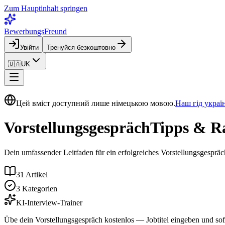
Zum Hauptinhalt springen
BewerbungsFreund
Увійти
Тренуйся безкоштовно
🇺🇦
UK
Цей вміст доступний лише німецькою мовою.
Наш гід украї
Vorstellungs­gespräch
Tipps & R
Dein umfassender Leitfaden für ein erfolgreiches Vorstellungs­gesprä
31
Artikel
3 Kategorien
KI-Interview-Trainer
Übe dein Vorstellungsgespräch kostenlos — Jobtitel eingeben und sofo