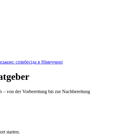
нською: співбесіда в Німеччині
atgeber
ch – von der Vorbereitung bis zur Nachbereitung
rt starten.